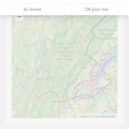
+
Je choisis
OK pour moi
−
Leaflet
| ©
OpenStreetMap