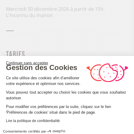
Mercredi 30 décembre 2026 à partir de 15h.
L'inconnu du manoir.
Tarifs
Continuer sans accepter
Gestion des Cookies
Plein tarif : 8,50 €, Tarif réduit : 7,50 €.
Plateforme de Gestion du Consenteme
Ce site utilise des cookies afin d’améliorer
votre expérience et optimiser nos services.
Vous pouvez tout accepter ou choisir les cookies que vous souhaitez
Réservation
autoriser.
Axeptio consent
Pour modifier vos préférences par la suite, cliquez sur le lien
'Préférences de cookies' situé dans le pied de page.
Situation
Lire la politique de confidentialité
Consentements certifiés par