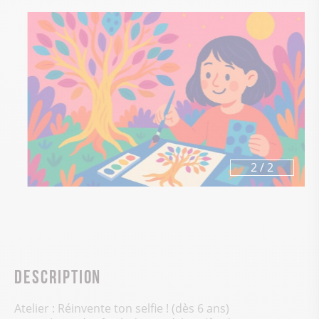
1
/
2
Description
Atelier : Réinvente ton selfie ! (dès 6 ans)