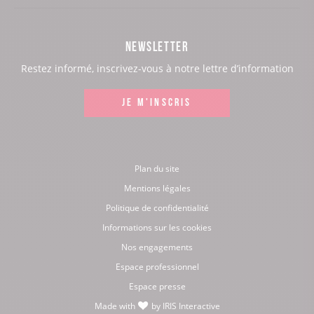
notre
notre
notre
notre
page
page
page
page
NEWSLETTER
:
:
:
:
Restez informé, inscrivez-vous à notre lettre d’information
Facebook
Instagram
LinkedIn
Youtube
JE M'INSCRIS
Plan du site
Mentions légales
Politique de confidentialité
Informations sur les cookies
Nos engagements
Espace professionnel
Espace presse
Made with
by
IRIS Interactive