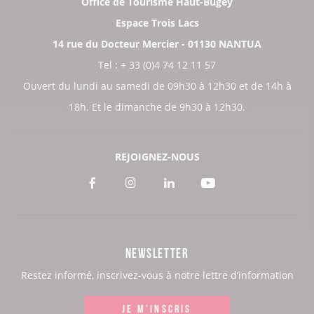
Office de Tourisme Haut-Bugey
Espace Trois Lacs
14 rue du Docteur Mercier - 01130 NANTUA
Tel : + 33 (0)4 74 12 11 57
Ouvert du lundi au samedi de 09h30 à 12h30 et de 14h à
18h. Et le dimanche de 9h30 à 12h30.
REJOIGNEZ-NOUS
Voir
Voir
Voir
Voir
notre
notre
notre
notre
page
page
page
page
NEWSLETTER
:
:
:
:
Restez informé, inscrivez-vous à notre lettre d’information
Facebook
Instagram
LinkedIn
Youtube
JE M'INSCRIS