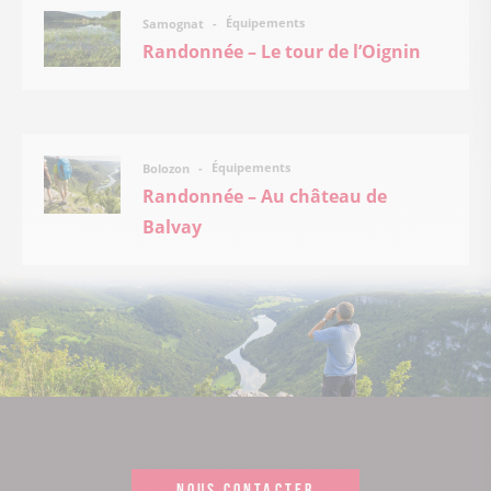
Équipements
Samognat
Randonnée – Le tour de l’Oignin
Équipements
Bolozon
Randonnée – Au château de
Balvay
NOUS CONTACTER