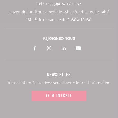
Tel : + 33 (0)4 74 12 11 57
Ouvert du lundi au samedi de 09h30 à 12h30 et de 14h à
18h. Et le dimanche de 9h30 à 12h30.
REJOIGNEZ-NOUS
Voir
Voir
Voir
Voir
notre
notre
notre
notre
page
page
page
page
NEWSLETTER
:
:
:
:
Restez informé, inscrivez-vous à notre lettre d’information
Facebook
Instagram
LinkedIn
Youtube
JE M'INSCRIS