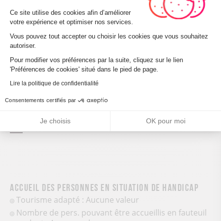
Plateforme de Gestion du Consenteme
Ce site utilise des cookies afin d’améliorer
Activités
votre expérience et optimiser nos services.
Pêche
Vous pouvez tout accepter ou choisir les cookies que vous souhaitez
autoriser.
Plan d’eau ou rivière non réciprocitaire
Axeptio consent
Pour modifier vos préférences par la suite, cliquez sur le lien
'Préférences de cookies' situé dans le pied de page.
Équipements
Lire la politique de confidentialité
WC publics
Consentements certifiés par
Aire de pique-nique
Je choisis
OK pour moi
Accueil des personnes en situation de handicap
Tourisme adapté : Aucune valeur
Nombre de pers. pouvant être accueillis en fauteuil