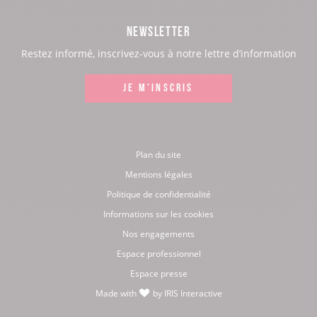
page
page
page
page
NEWSLETTER
:
:
:
:
Restez informé, inscrivez-vous à notre lettre d’information
Facebook
Instagram
LinkedIn
Youtube
JE M'INSCRIS
Plan du site
Mentions légales
Politique de confidentialité
Informations sur les cookies
Nos engagements
Espace professionnel
Espace presse
Made with
by
IRIS Interactive
love