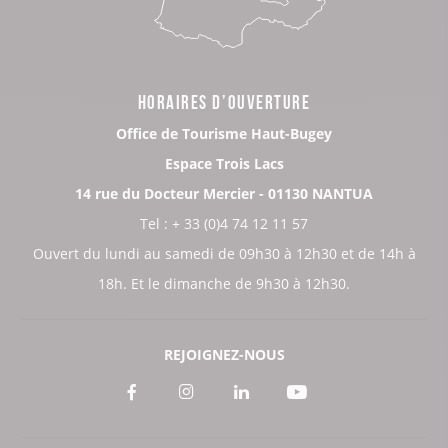
HORAIRES D’OUVERTURE
Office de Tourisme Haut-Bugey
Espace Trois Lacs
14 rue du Docteur Mercier - 01130 NANTUA
Tel : + 33 (0)4 74 12 11 57
Ouvert du lundi au samedi de 09h30 à 12h30 et de 14h à
18h. Et le dimanche de 9h30 à 12h30.
REJOIGNEZ-NOUS
Voir
Voir
Voir
Voir
notre
notre
notre
notre