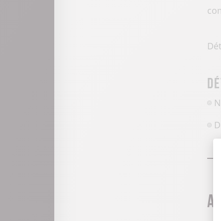
com
Dét
Dé
N
D
A