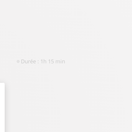
Durée : 1h 15 min
t : Personnalisez vos Options