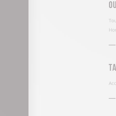
O
Tou
Hor
T
Acc