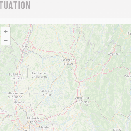
ituation
+
−