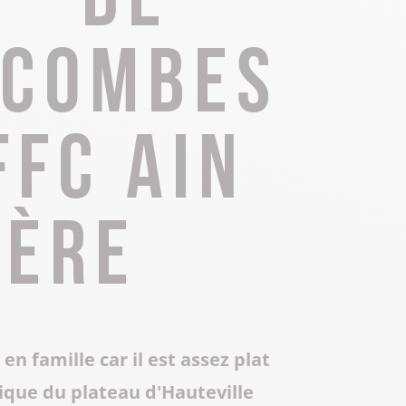
Toute la gastronomie
Déplacement professionnel
Les musées & sites historiques
 combes
Centre Culturel Aragon
Centre d’Art Contemporain de Lacoux
Séjours tout compris
FFC Ain
Les Instants Haut-Bugey
ière
en famille car il est assez plat
pique du plateau d'Hauteville