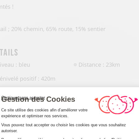
tés !
ail ; 20% chemin, 65% route, 15% sentier
tails
iveau : bleu
Distance : 23km
énivelé positif :
420
m
Gestion des Cookies
Continuer sans accepter
Plateforme de Gestion du Consentemen
Ce site utilise des cookies afin d’améliorer votre
expérience et optimiser nos services.
ccueil des animaux
Vous pouvez tout accepter ou choisir les cookies que vous souhaitez
autoriser.
Axeptio consent