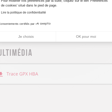
Pour modifier vos préférences par la suite, cliquez sur le lien 'Préférences
nimaux non-acceptés
de cookies' situé dans le pied de page.
Lire la politique de confidentialité
es animaux de compagnie ne sont pas admis.
onsentements certifiés par
Je choisis
OK pour moi
ultimédia
Trace GPX
HBA