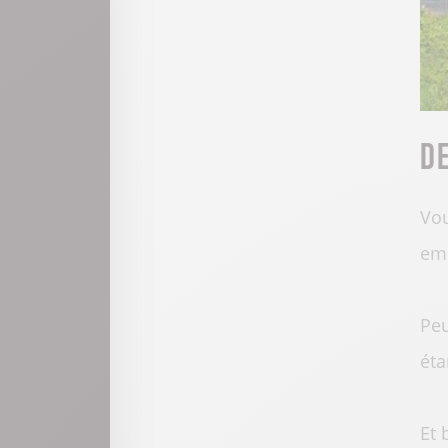
D
Vou
emp
Peu
éta
Et 