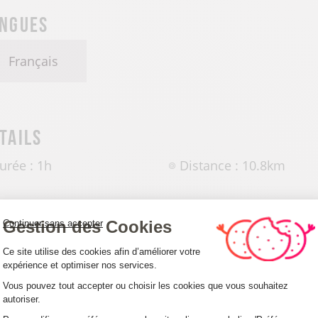
ngues
Français
tails
urée : 1h
Distance : 10.8km
Gestion des Cookies
Continuer sans accepter
Plateforme de Gestion du Consentemen
Ce site utilise des cookies afin d’améliorer votre
expérience et optimiser nos services.
ccueil des animaux
Vous pouvez tout accepter ou choisir les cookies que vous souhaitez
autoriser.
Axeptio consent