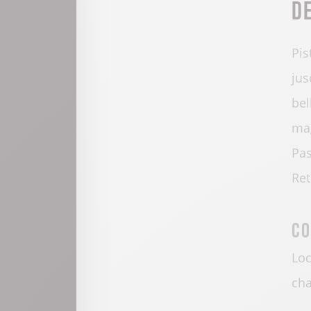
D
Pis
jus
bel
mag
Pas
Ret
Co
Loc
cha