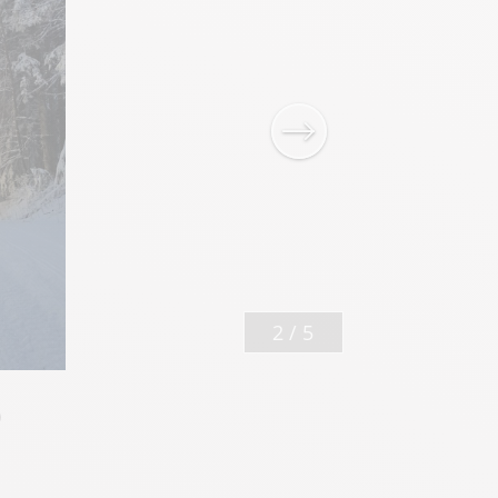
2
/
5