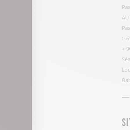
Pas
AUT
Pas
> 6
> 9
Séa
Loc
Bab
S