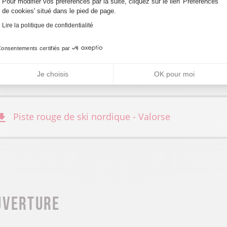
nimaux non-acceptés
Pour modifier vos préférences par la suite, cliquez sur le lien 'Préférences
de cookies' situé dans le pied de page.
Lire la politique de confidentialité
onsentements certifiés par
ultimédia
Je choisis
OK pour moi
Piste rouge de ski nordique - Valorse
uverture