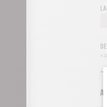
La
Dé
D
A