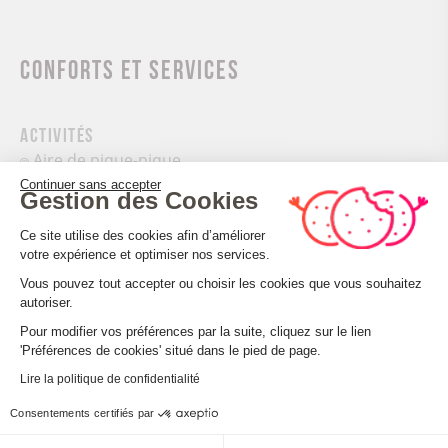
Conforts et services
Activités
Aire de pique-nique
Continuer sans accepter
Loisirs récréatifs
Gestion des Cookies
Plateforme de Gestion du Consenteme
Ce site utilise des cookies afin d’améliorer
votre expérience et optimiser nos services.
Vous pouvez tout accepter ou choisir les cookies que vous souhaitez
autoriser.
Axeptio consent
Pour modifier vos préférences par la suite, cliquez sur le lien
Accueil des personnes en situation de handicap
'Préférences de cookies' situé dans le pied de page.
Tourisme adapté : Aucune valeur
Lire la politique de confidentialité
Nombre de pers. pouvant être accueillis en fauteuil
Consentements certifiés par
roulant : Aucune valeur