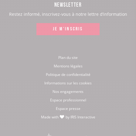
NEWSLETTER
:
:
:
:
Restez informé, inscrivez-vous à notre lettre d’information
Facebook
Instagram
LinkedIn
Youtube
JE M'INSCRIS
Plan du site
Mentions légales
Politique de confidentialité
Informations sur les cookies
Nos engagements
Espace professionnel
Espace presse
Made with
by
IRIS Interactive
love