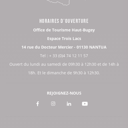
HORAIRES D’OUVERTURE
Office de Tourisme Haut-Bugey
Espace Trois Lacs
14 rue du Docteur Mercier - 01130 NANTUA
Tel : + 33 (0)4 74 12 11 57
Ouvert du lundi au samedi de 09h30 à 12h30 et de 14h à
18h. Et le dimanche de 9h30 à 12h30.
REJOIGNEZ-NOUS
Voir
Voir
Voir
Voir
notre
notre
notre
notre
page
page
page
page