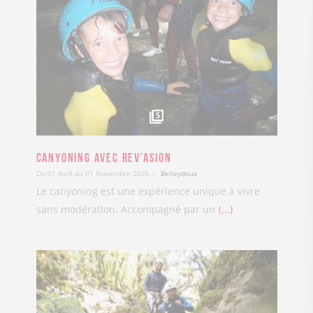
5
Canyoning avec Rev’asion
Du 01 Avril au 01 Novembre 2026
Belleydoux
Le canyoning est une expérience unique à vivre
sans modération. Accompagné par un
...