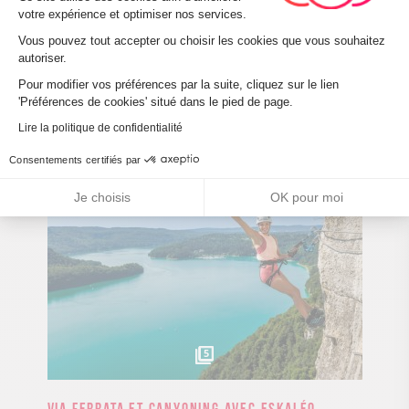
votre expérience et optimiser nos services.
Vous pouvez tout accepter ou choisir les cookies que vous souhaitez
Ice Canyoning avec Rock’n Jump Adventure
autoriser.
À partir du 15 Novembre 2026
Montanges
Axeptio consent
Pour modifier vos préférences par la suite, cliquez sur le lien
Le principe du Ice Canyoning est le même que le
'Préférences de cookies' situé dans le pied de page.
canyoning estival, mais vous serez dans un
...
Lire la politique de confidentialité
Consentements certifiés par
Je choisis
OK pour moi
5
Via ferrata et canyoning avec Eskaléo