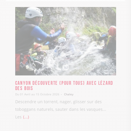
5
Canyon découverte (pour tous) avec Lézard
des Bois
Du 01 Avril au 15 Octobre 2026
Chaley
Descendre un torrent, nager, glisser sur des
toboggans naturels, sauter dans les vasques...
Les
...