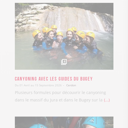
4
Canyoning avec les Guides du Bugey
Du 01 Avril au 15 Septembre 2026
Cerdon
Plusieurs formules pour découvrir le canyoning
dans le massif du Jura et dans le Bugey sur la
...