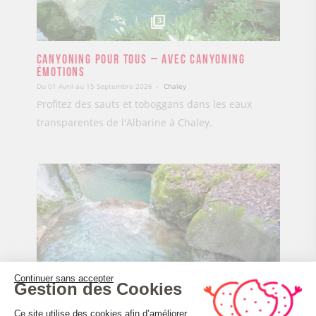
3
Canyoning pour tous – avec Canyoning
Émotions
Du 01 Avril au 15 Septembre 2026
Chaley
Profitez des sauts et toboggans dans les eaux
transparentes de l'Albarine à Chaley.
Continuer sans accepter
Gestion des Cookies
Plateforme de Gestion du Consenteme
Ce site utilise des cookies afin d’améliorer