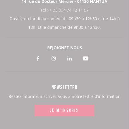
14 rue du Docteur Mercier - 01130 NANTUA
Tel : + 33 (0)4 74 12 11 57
Ouvert du lundi au samedi de 09h30 à 12h30 et de 14h à
18h. Et le dimanche de 9h30 à 12h30.
REJOIGNEZ-NOUS
Voir
Voir
Voir
Voir
notre
notre
notre
notre
page
page
page
page
NEWSLETTER
:
:
:
:
Restez informé, inscrivez-vous à notre lettre d’information
Facebook
Instagram
LinkedIn
Youtube
JE M'INSCRIS