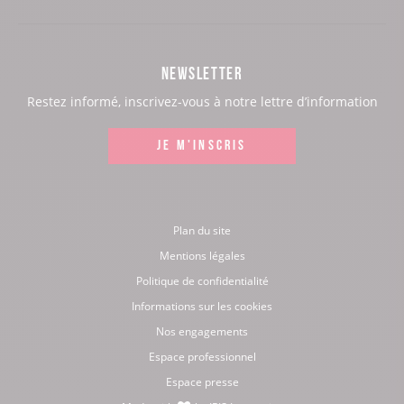
notre
notre
notre
notre
page
page
page
page
NEWSLETTER
:
:
:
:
Restez informé, inscrivez-vous à notre lettre d’information
Facebook
Instagram
LinkedIn
Youtube
JE M'INSCRIS
Plan du site
Mentions légales
Politique de confidentialité
Informations sur les cookies
Nos engagements
Espace professionnel
Espace presse