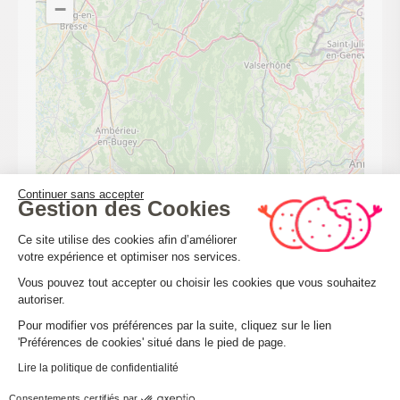
−
Continuer sans accepter
Gestion des Cookies
Plateforme de Gestion du Consenteme
Ce site utilise des cookies afin d’améliorer
votre expérience et optimiser nos services.
Vous pouvez tout accepter ou choisir les cookies que vous souhaitez
autoriser.
Axeptio consent
Leaflet
| ©
OpenStreetMap
Pour modifier vos préférences par la suite, cliquez sur le lien
'Préférences de cookies' situé dans le pied de page.
Lire la politique de confidentialité
CALCULER MON ITINÉRAIRE
Consentements certifiés par