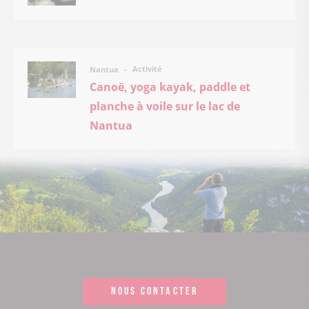
Activité
Nantua
Canoë, yoga kayak, paddle et
planche à voile sur le lac de
Nantua
NOUS CONTACTER