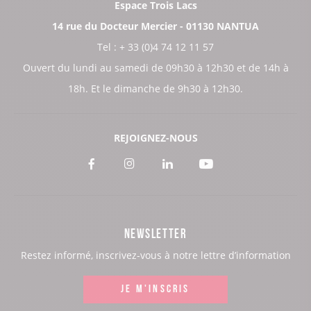
Espace Trois Lacs
14 rue du Docteur Mercier - 01130 NANTUA
Tel : + 33 (0)4 74 12 11 57
Ouvert du lundi au samedi de 09h30 à 12h30 et de 14h à
18h. Et le dimanche de 9h30 à 12h30.
REJOIGNEZ-NOUS
Voir
Voir
Voir
Voir
notre
notre
notre
notre
page
page
page
page
NEWSLETTER
:
:
:
:
Restez informé, inscrivez-vous à notre lettre d’information
Facebook
Instagram
LinkedIn
Youtube
JE M'INSCRIS