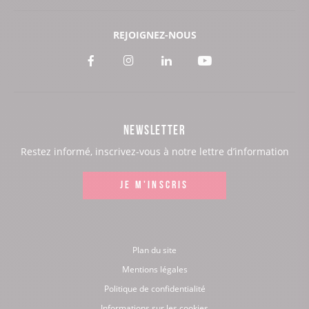
REJOIGNEZ-NOUS
Voir
Voir
Voir
Voir
notre
notre
notre
notre
page
page
page
page
NEWSLETTER
:
:
:
:
Restez informé, inscrivez-vous à notre lettre d’information
Facebook
Instagram
LinkedIn
Youtube
JE M'INSCRIS
Plan du site
Mentions légales
Politique de confidentialité
Informations sur les cookies