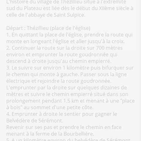
L'histoire du village de Thézillieu situé à l'extrémité
sud du Plateau est liée dès le début du XIIème siècle à
celle de l'abbaye de Saint Sulpice.
Départ : Thézillieu (place de l'église)
1. En quittant la place de l'église, prendre la route qui
monte en longeant l'église et aller jusqu'à la croix.
2. Continuer la route sur la droite sur 700 mètres
environ et emprunter la route goudronnée qui
descend à droite jusqu'au chemin empierré.
3. Le suivre sur environ 1 kilomètre puis bifurquer sur
le chemin qui monte à gauche. Passer sous la ligne
électrique et rejoindre la route goudronnée.
L'emprunter par la droite sur quelques dizaines de
mètres et suivre le chemin empierré situé dans son
prolongement pendant 1.5 km et menant à une "place
à bois" au sommet d'une petite côte.
4. Emprunter à droite le sentier pour gagner le
Belvédère de Sérémont.
Revenir sur ses pas et prendre le chemin en face
menant à la ferme de la Bourbellière.
5. A un kilomètre environ du belvédère de Sérémont