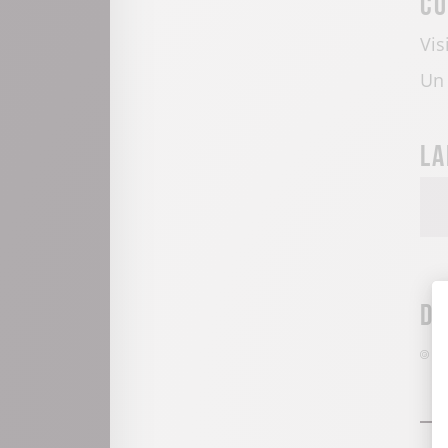
Co
Vis
Un 
La
Dé
D