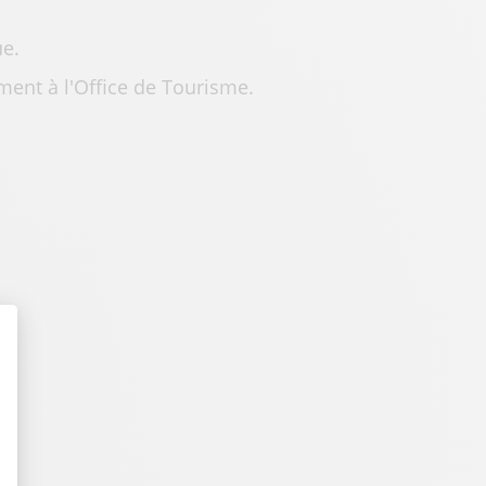
ue.
ement à l'Office de Tourisme.
t : Personnalisez vos Options