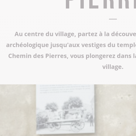
Tous les restaurants
Supporter de rugby
Les Grottes du Cerdon
Toutes les activités hiver
Les musées et sites historiques
Au centre du village, partez à la découv
Les commerces de proximité
Toutes les manifestations
archéologique jusqu'aux vestiges du temple
Tout le patrimoine
Chemin des Pierres, vous plongerez dans l
village.