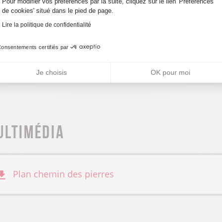
Pour modifier vos préférences par la suite, cliquez sur le lien 'Préférences
de cookies' situé dans le pied de page.
ccueil des animaux
Lire la politique de confidentialité
onsentements certifiés par
nimaux acceptés
Je choisis
OK pour moi
ultimédia
Plan chemin des pierres