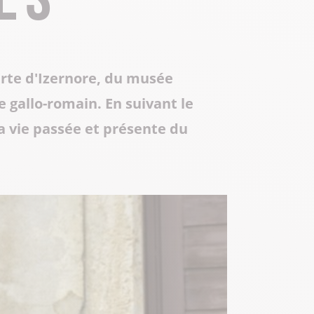
Toute la gastronomie
Déplacement professionnel
Les musées & sites historiques
Centre Culturel Aragon
erte d'Izernore, du musée
Centre d’Art Contemporain de Lacoux
Séjours tout compris
 gallo-romain. En suivant le
a vie passée et présente du
Les Instants Haut-Bugey