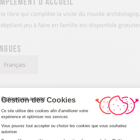
mplément d’accueil
ite libre qui complète la visite du musée archéologiq
dépliant-jeu à faire en famille est disponible gratuit
ngues
Français
tails
Gestion des Cookies
Continuer sans accepter
Plateforme de Gestion du Consentemen
istance : 0.5km
Durée : 0h 20 min
Ce site utilise des cookies afin d’améliorer votre
expérience et optimiser nos services.
Vous pouvez tout accepter ou choisir les cookies que vous souhaitez
autoriser.
Axeptio consent