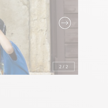
1
/
2