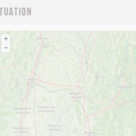
ituation
+
−