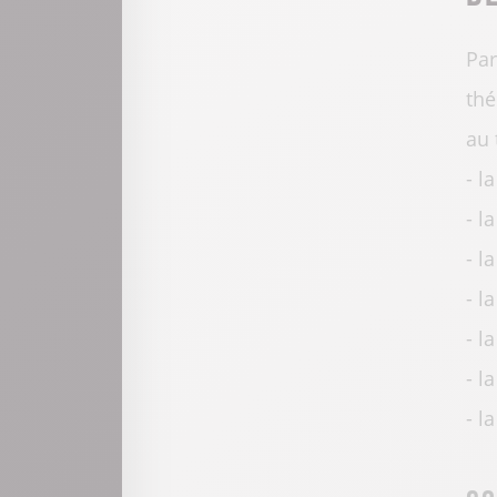
Par
thé
au 
- l
- l
- l
- l
- l
- l
- l