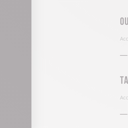
O
Acc
T
Acc